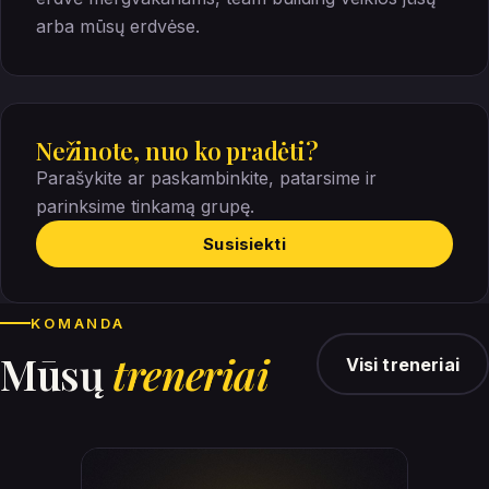
arba mūsų erdvėse.
Nežinote, nuo ko pradėti?
Parašykite ar paskambinkite, patarsime ir
parinksime tinkamą grupę.
Susisiekti
KOMANDA
Mūsų
treneriai
Visi treneriai