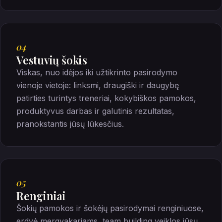
04
Vestuvių šokis
Viskas, nuo idėjos iki užtikrinto pasirodymo
vienoje vietoje: linksmi, draugiški ir daugybę
patirties turintys treneriai, kokybiškos pamokos,
produktyvus darbas ir galutinis rezultatas,
pranokstantis jūsų lūkesčius.
05
Renginiai
Šokių pamokos ir šokėjų pasirodymai renginiuose,
erdvė mergvakariams, team building veiklos jūsų