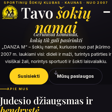
SPORTINIŲ ŠOKIŲ KLUBAS · KAUNAS · NUO 2007
Treneriai
Tavo
šokių
Apie
Kontaktai
namai
Geriausia komanda,
kokią tik gali pasirinkti
„DANZA M“ – šokių namai, kuriuose nuo pat įkūrimo
2007 m. laukiami visi: dideli ir maži, turintys patirties ir
visiškai žali, norintys sportuoti ir šokti laisvalaikiu.
↓
Susisiekti
Mūsų paslaugos
APIE MUS
Judesio džiaugsmas ir
bendrystė