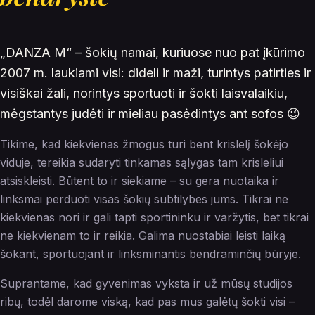
„DANZA M“ – šokių namai, kuriuose nuo pat įkūrimo
2007 m. laukiami visi: dideli ir maži, turintys patirties ir
visiškai žali, norintys sportuoti ir šokti laisvalaikiu,
mėgstantys judėti ir mieliau pasėdintys ant sofos 😉
Tikime, kad kiekvienas žmogus turi bent krislelį šokėjo
viduje, tereikia sudaryti tinkamas sąlygas tam krisleliui
atsiskleisti. Būtent to ir siekiame – su gera nuotaika ir
linksmai perduoti visas šokių subtilybes jums. Tikrai ne
kiekvienas nori ir gali tapti sportininku ir varžytis, bet tikrai
ne kiekvienam to ir reikia. Galima nuostabiai leisti laiką
šokant, sportuojant ir linksminantis bendraminčių būryje.
Suprantame, kad gyvenimas vyksta ir už mūsų studijos
ribų, todėl darome viską, kad pas mus galėtų šokti visi –