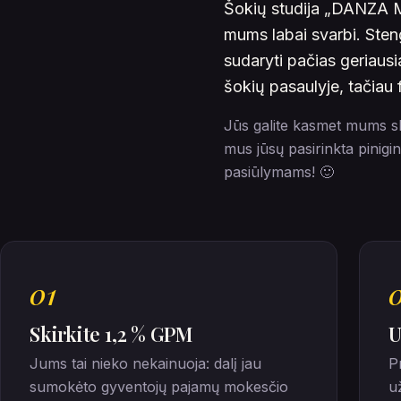
Šokių studija „DANZA M“
mums labai svarbi. Ste
sudaryti pačias geriausi
šokių pasaulyje, tačiau f
Jūs galite kasmet mums sk
mus jūsų pasirinkta pinigi
pasiūlymams! 🙂
01
Skirkite 1,2 % GPM
U
Jums tai nieko nekainuoja: dalį jau
P
sumokėto gyventojų pajamų mokesčio
u