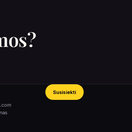
amos?
Susisiekti
l.com
unas