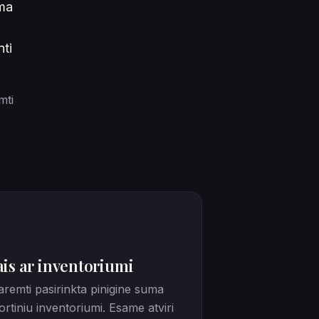
ama
,
nti
mti
ais ar inventoriumi
aremti pasirinkta pinigine suma
rtiniu inventoriumi. Esame atviri