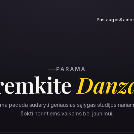
Paslaugos
Kaino
PARAMA
remkite
Danz
ma padeda sudaryti geriausias sąlygas studijos nariams
šokti norintiems vaikams bei jaunimui.