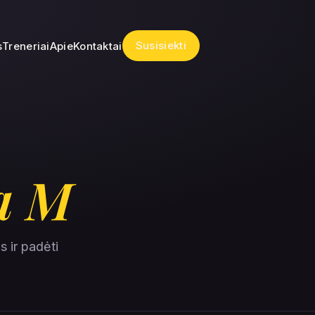
Susisiekti
s
Treneriai
Apie
Kontaktai
a M
 ir padėti