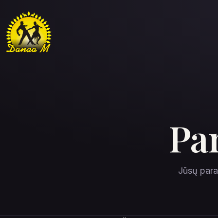
Pa
Jūsų para