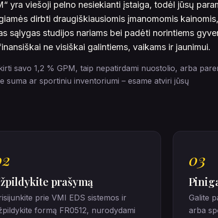
 yra viešoji pelno nesiekianti įstaiga, todėl jūsų par
ngiamės dirbti draugiškiausiomis įmanomomis kainomis
as sąlygas studijos nariams bei padėti norintiems gyve
inansiškai ne visiškai galintiems, vaikams ir jaunimui.
irti savo 1,2 % GPM, taip nepatirdami nuostolio, arba pare
ne suma ar sportiniu inventoriumi – esame atviri jūsų
02
03
žpildykite prašymą
Pinig
risijunkite prie VMI EDS sistemos ir
Galite p
žpildykite formą FR0512, nurodydami
arba spo