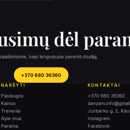
ausimų dėl par
paaiškinsime, kaip lengviausia paremti studiją.
+370 680 36360
NARŠYTI
KONTAKTAI
Paslaugos
+370 680 36360
Kainos
danzam.info@gmai
Treneriai
Jurbarko g. 2, Ka
Apie mus
Instagram
Parama
Facebook