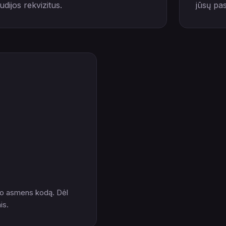
tudijos rekvizitus.
jūsų pa
nio asmens kodą. Dėl
is.