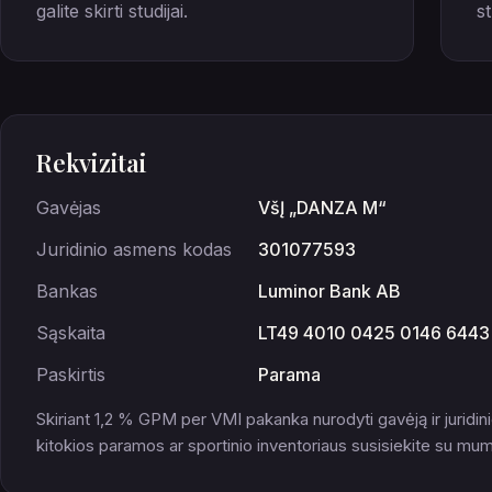
galite skirti studijai.
s
Rekvizitai
Gavėjas
VšĮ „DANZA M“
Juridinio asmens kodas
301077593
Bankas
Luminor Bank AB
Sąskaita
LT49 4010 0425 0146 6443
Paskirtis
Parama
Skiriant 1,2 % GPM per VMI pakanka nurodyti gavėją ir juridi
kitokios paramos ar sportinio inventoriaus susisiekite su mum